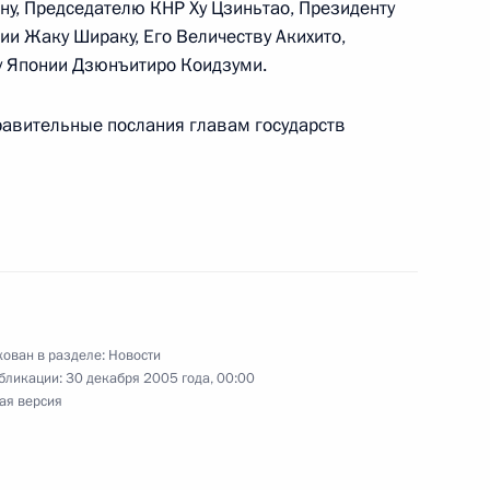
у, Председателю КНР Ху Цзиньтао, Президенту
и Жаку Шираку, Его Величеству Акихито,
у Японии Дзюнъитиро Коидзуми.
закон «О внесении
равительные послания главам государств
ой Налогового кодекса
ный закон «О признании
одательных актов (положений
й Федерации и внесении
ельные акты Российской
га с имущества, переходящего
ия»
ован в разделе:
Новости
бликации:
30 декабря 2005 года, 00:00
ая версия
ьный закон «О внесении