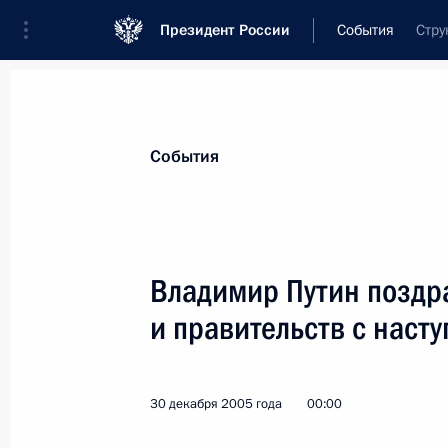
Президент России
События
Стру
Президент
Администрация
Государст
Новости
Стенограммы
Поездки
Те
События
Показа
Владимир Путин поздра
и правительств с нас
Владимир Путин подписал Федерал
изменений в статьи 147 и 388 Там
Федерации»
30 декабря 2005 года
00:00
1 января 2006 года, 00:00