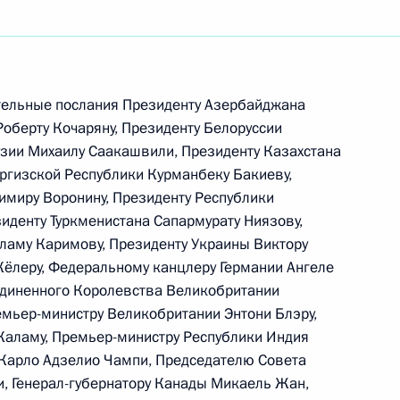
закон «О внесении
ого закона «Об общих
льных (представительных)
тельные послания Президенту Азербайджана
твенной власти субъектов
Роберту Кочаряну, Президенту Белоруссии
узии Михаилу Саакашвили, Президенту Казахстана
иргизской Республики Курманбеку Бакиеву,
имиру Воронину, Президенту Республики
иденту Туркменистана Сапармурату Ниязову,
ламу Каримову, Президенту Украины Виктору
ьный закон «О внесении
Кёлеру, Федеральному канцлеру Германии Ангеле
ого закона «Об общих
единенного Королевства Великобритании
льных (представительных)
емьер-министру Великобритании Энтони Блэру,
твенной власти субъектов
Каламу, Премьер-министру Республики Индия
альный закон
 Карло Адзелио Чампи, Председателю Совета
, Генерал-губернатору Канады Микаель Жан,