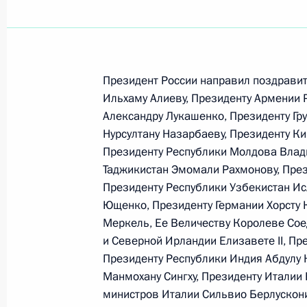
Президент подписал Федеральный 
изменений в статью 19 Федеральн
принципах организации законодате
Президент России направил поздрави
и исполнительных органов государс
Ильхаму Алиеву, Президенту Армении 
Российской Федерации»
Александру Лукашенко, Президенту Гр
Нурсултану Назарбаеву, Президенту К
1 января 2006 года, 00:00
Президенту Республики Молдова Влад
Таджикистан Эмомали Рахмонову, През
Президенту Республики Узбекистан Ис
Владимир Путин подписал Федерал
Ющенко, Президенту Германии Хорсту 
изменений в статью 18 Федеральн
Меркель, Ее Величеству Королеве Со
принципах организации законодате
и Северной Ирландии Елизавете II, Пр
и исполнительных органов государс
Президенту Республики Индия Абдулу 
Российской Федерации» и в Федер
Манмохану Сингху, Президенту Италии
«О политических партиях»
министров Италии Сильвио Берлускони