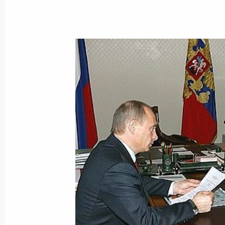
Владимир Путин поздравил футбол
Владимира Рыжкина с 75-летием
29 декабря 2005 года, 00:00
Владимир Путин поздравил поэта, 
с 70-летием
29 декабря 2005 года, 00:00
Владимир Путин подписал Указ «О
Российской Федерации по делам С
29 декабря 2005 года, 00:00