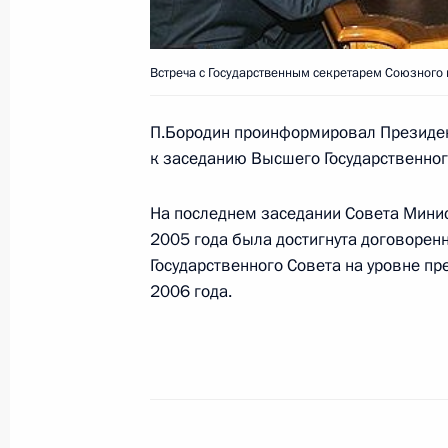
Владимир Путин подписал Указ в ц
Президента Российской Федерации
Встреча с Государственным секретарем Союзного 
о создании Российско-Украинской 
комиссии от 8 мая 2005 года
П.Бородин проинформировал Президент
к заседанию Высшего Государственног
29 декабря 2005 года, 00:00
На последнем заседании Совета Минис
2005 года была достигнута договорен
28 декабря 2005 года, среда
Государственного Совета на уровне пр
2006 года.
Владимир Путин провел заседание
военно-технического сотрудничест
государствами
28 декабря 2005 года, 15:30
Ново-Огарево