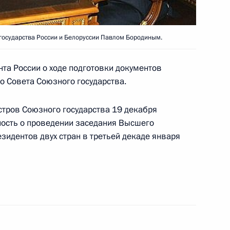
елях реализации Заявления
 и Президента Украины
государства России и Белоруссии Павлом Бородиным.
межгосударственной
а России о ходе подготовки документов
о Совета Союзного государства.
тров Союзного государства 19 декабря
ность о проведении заседания Высшего
езидентов двух стран в третьей декаде января
 Комиссии по вопросам
1
ва с иностранными