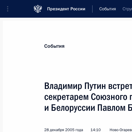
Президент России
События
Стру
Президент
Администрация
Государст
Новости
Стенограммы
Поездки
Те
События
Показа
Владимир Путин встре
секретарем Союзного 
Владимир Путин поздравил спортс
по вольной борьбе Загалава Абдул
и Белоруссии Павлом
29 декабря 2005 года, 00:00
28 декабря 2005 года
14:10
Ново-Огарев