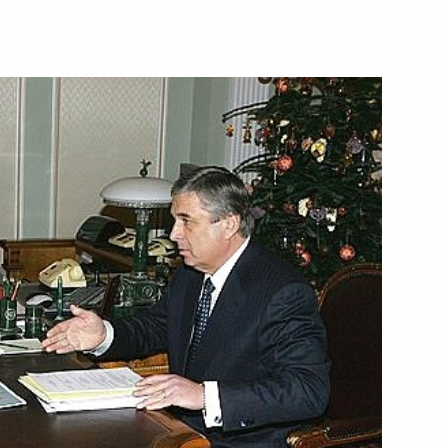
иста, олимпийского чемпиона
сценариста Евгения Рейна
 Межведомственной комиссии
овета Европы»