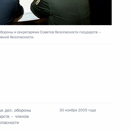
О национально-культурной
обороны и секретарями Советов безопасности государств –
ивной безопасности.
еатра «Эт Сетера»
2
страми иностранных дел,
2
зопасности государств –
ых дел, обороны
30 ноября 2005 года
арств – членов
оллективной безопасности
опасности