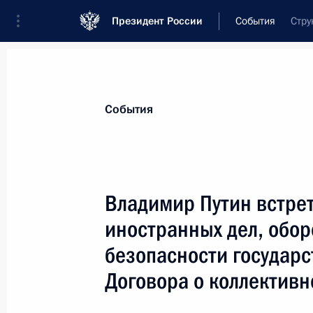
Президент России
События
Стру
Президент
Администрация
Государст
Новости
Стенограммы
Поездки
Те
События
Показа
Владимир Путин встре
иностранных дел, обо
Владимир Путин внес в Государстве
федерального закона «О внесении 
безопасности государс
Федерального закона «О гражданс
Договора о коллективн
1 декабря 2005 года, 00:00