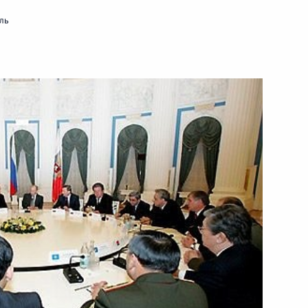
ль
начил полковника милиции
начальником Главного
их дел Российской Федерации
 округу
тив Новосибирского
театра оперы и балета
укции
ьный закон «О внесении