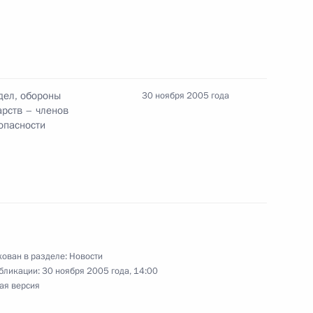
тречу с Председателем
1
ым
дел, обороны
30 ноября 2005 года
арств – членов
опасности
вие участникам пятого
форума «Петербургский
ован в разделе:
Новости
бликации:
30 ноября 2005 года, 14:00
ая версия
радил ряд работников
 Большого симфонического