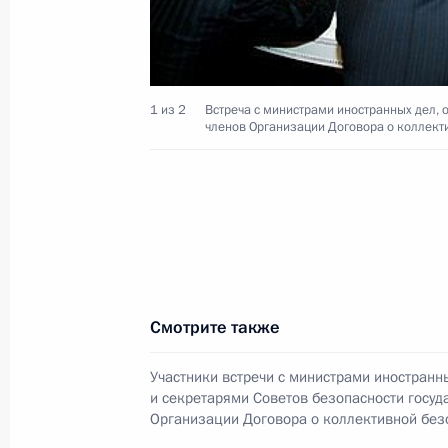
изменения в Федеральный закон «
автономии»
1 декабря 2005 года, 00:00
1 из 2
Встреча с министрами иностранных дел, 
членов Организации Договора о коллект
30 ноября 2005 года, среда
Президент побывал на новоселье т
30 ноября 2005 года, 20:00
Москва
Смотрите также
Владимир Путин встретился с мини
обороны и секретарями Советов бе
Участники встречи с министрами иностранн
и секретарями Советов безопасности госуд
членов Организации Договора о к
Организации Договора о коллективной без
30 ноября 2005 года, 14:00
Москва, Кремль