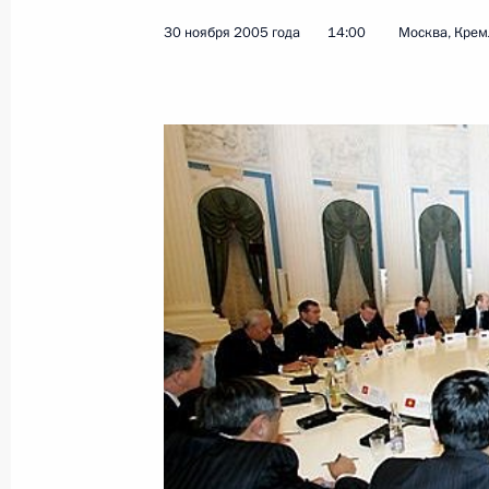
30 ноября 2005 года
14:00
Москва, Крем
Владимир Путин своим указом наз
Красавина Вячеслава Федоровича 
управления Министерства внутренн
по Северо-Западному федеральному
1 декабря 2005 года, 00:00
Владимир Путин поздравил коллек
государственного академического 
с открытием театра после реконстр
1 декабря 2005 года, 00:00
Владимир Путин подписал Федерал