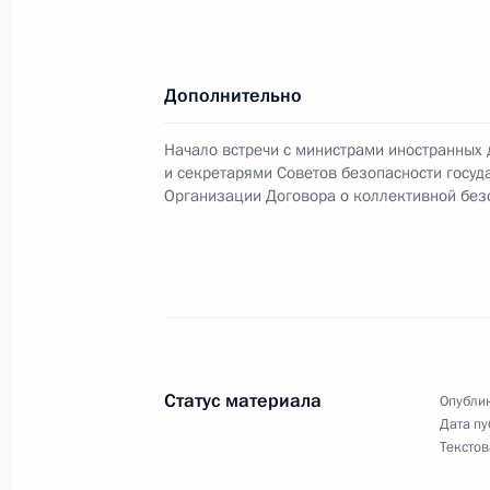
Владимир Путин провел рабочую вс
Дополнительно
Правительства Михаилом Фрадков
Начало встречи с министрами иностранных 
30 ноября 2005 года, 13:30
Москва, Кремль
и секретарями Советов безопасности госуд
Организации Договора о коллективной без
Владимир Путин направил приветст
заседания российско-германского 
диалог»
30 ноября 2005 года, 00:00
Статус материала
Опублик
Дата пу
Текстов
Владимир Путин своим указом наг
Государственного академического