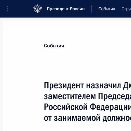
Президент России
События
Стру
Президент
Администрация
Государст
Новости
Стенограммы
Поездки
Те
События
Показа
Президент назначил 
заместителем Председ
Владимир Путин встретился с Пре
Бушем
Российской Федерации
18 ноября 2005 года, 06:20
Пусан
от занимаемой должно