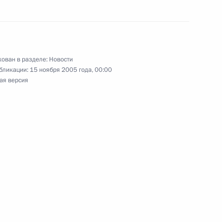
спорта и заслуженного
 с 85-летием
ован в разделе:
Новости
бликации:
15 ноября 2005 года, 00:00
ая версия
атуру Михаила Меня для
ы администрации
нование Мишелю Будэ, сыну
вязи с кончиной матери