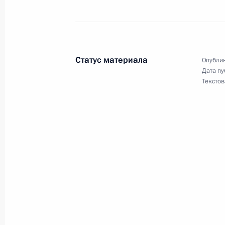
по футболу, заслуженного мастера 
тренера СССР Константина Бескова
18 ноября 2005 года, 00:00
Статус материала
Опублик
Дата пу
Текстов
Владимир Путин предложил кандид
наделения его полномочиями глав
(губернатора) Ивановской области
18 ноября 2005 года, 00:00
17 ноября 2005 года, четверг
Владимир Путин направил соболез
Марины Антоновны Деникиной, в с