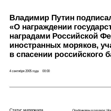
Владимир Путин подписал
«О награждении государ
наградами Российской Ф
иностранных моряков, у
в спасении российского 
4 сентября 2005 года
00:00
Статус материала
Опубликован в разделе:
Но