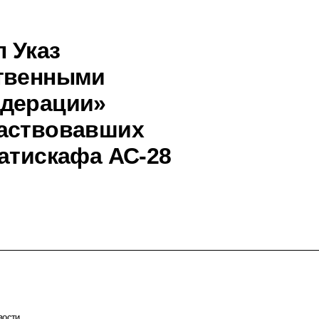
 Указ
ственными
едерации»
частвовавших
батискафа АС-28
вости