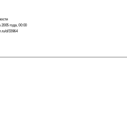
вости
 2005 года, 00:00
n.ru/d/33964