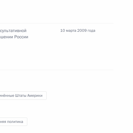
 Евразийской ассоциации
етию организации
сультативной
10 марта 2009 года
ошении России
нсультативной комиссии
2
шении России
инённые Штаты Америки
знования коллективу
о конструкторского бюро –
ерального директора
няя политика