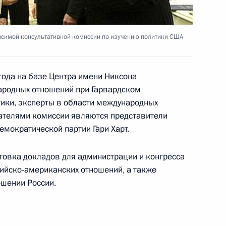
исимой консультативной комиссии по изучению политики США
нгрии Ференцем Дюрчанем
2
года на базе Центра имени Никсона
ародных отношений при Гарвардском
тики, эксперты в области международных
ие Совета
1
ателями комиссии являются представители
емократической партии Гари Харт.
товка докладов для администрации и конгресса
йско-американских отношений, а также
ошении России.
вию коррупции
1
12м