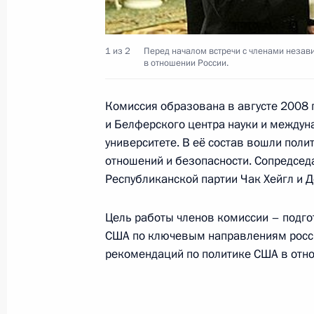
1 из 2
Перед началом встречи с членами незав
Встреча с Премьер-министром Ве
в отношении России.
10 марта 2009 года, 18:00
Москва, Кремль
Комиссия образована в августе 2008 
и Белферского центра науки и междун
университете. В её состав вошли поли
Дмитрий Медведев провёл заседан
отношений и безопасности. Сопредсед
по противодействию коррупции
Республиканской партии Чак Хейгл и Д
10 марта 2009 года, 16:00
Москва, Кремль
Цель работы членов комиссии – подго
США по ключевым направлениям росси
рекомендаций по политике США в отн
Заседание Совета по противодейст
10 марта 2009 года, 16:00
Москва, Кремль