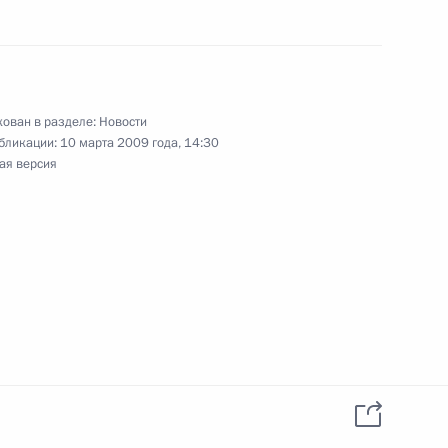
ован в разделе:
Новости
бликации:
10 марта 2009 года, 14:30
ддержки высшего
ая версия
сфере искусства в 2009–
орического облика
ого ставропигиального
славной церкви»