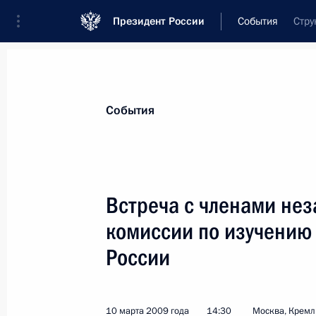
Президент России
События
Стру
Президент
Администрация
Государст
Новости
Стенограммы
Поездки
Те
События
Показа
Встреча с членами не
комиссии по изучению
Соболезнования Маёру Шульруферу 
сына, заслуженного артиста Росси
России
11 марта 2009 года, 11:00
10 марта 2009 года
14:30
Москва, Кремл