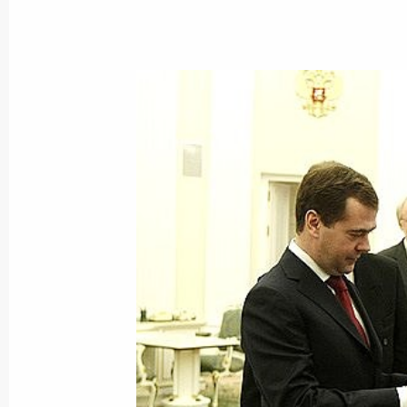
10 марта 2009 года, вторник
В Кремле под председательством Д
заседание Совета по противодейст
10 марта 2009 года, 20:05
Дмитрий Медведев подписал Указ «
Федерации Года учителя»
10 марта 2009 года, 18:50
Утверждена федеральная програм
и развития госслужбы на 2009–20
10 марта 2009 года, 18:45