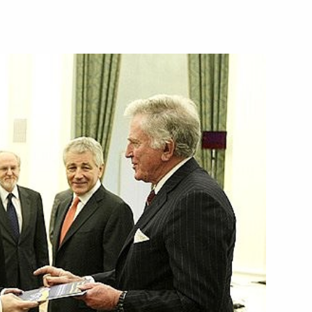
митрия Медведева состоялось
1
вию коррупции
О проведении в Российской
ма реформирования
13 годы