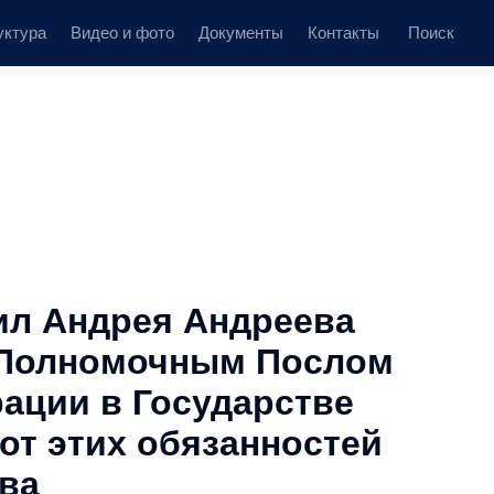
уктура
Видео и фото
Документы
Контакты
Поиск
ил Андрея Андреева
Полномочным Послом
ации в Государстве
от этих обязанностей
ва