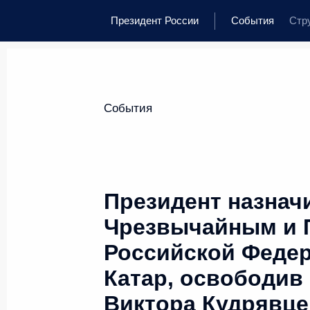
Президент России
События
Стр
События
Президент назнач
Чрезвычайным и 
Российской Федер
Катар, освободив 
Виктора Кудрявце