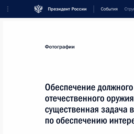
Президент России
События
Стру
Президент
Администрация
Государст
Новости
Стенограммы
Поездки
Те
Фотографии
Показа
Обеспечение должного
отечественного оружия
11 июня 2005 года, суббота
существенная задача в
Владимир Путин провел совещание
по обеспечению интер
Безопасности
11 июня 2005 года, 13:40
Ново-Огарево