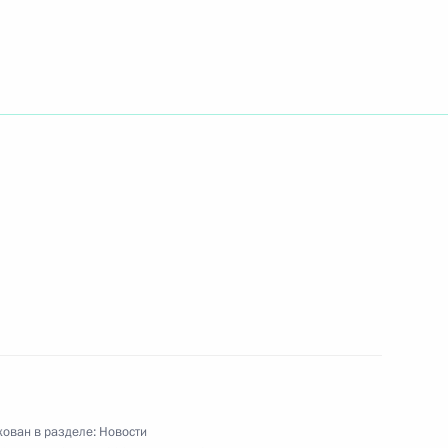
ество Елизавету II
ненного Королевства
дии – Днем рождения
ладимира Путина
 Ющенко
ован в разделе:
Новости