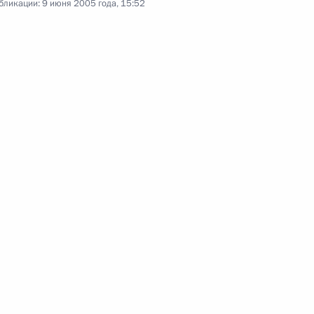
бликации:
9 июня 2005 года, 15:52
ральным секретарем
1
вной безопасности Николаем
ха Московского и всея Руси
1
й интронизации
седателем Центрального банка
1