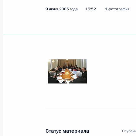
9 июня 2005 года
15:52
1 фотография
Владимир Путин поздравил Ee Велич
с национальным праздником Соеди
Великобритании и Северной Ирлан
королевы Елизаветы II
11 июня 2005 года, 00:00
10 июня 2005 года, пятница
Состоялся телефонный разговор В
с Президентом Украины Виктором
10 июня 2005 года, 21:10
Статус материала
Опублик