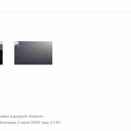
м российским послом
1
типовым
еля правления Внешторгбанка
1
вие участникам,
ован в разделе:
Новости
го в Сочи XVI Открытого
бликации:
2 июня 2005 года, 17:50
авр»