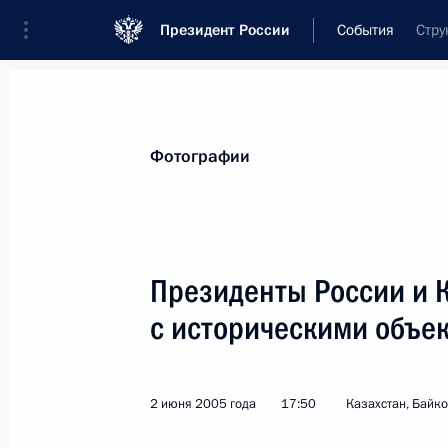
Президент России
События
Стру
Президент
Администрация
Государст
Новости
Стенограммы
Поездки
Те
Фотографии
Показа
Президенты России и 
с историческими объе
Владимир Путин утвердил Положени
территориальном объединении вну
4 июня 2005 года, 00:00
2 июня 2005 года
17:50
Казахстан, Байк