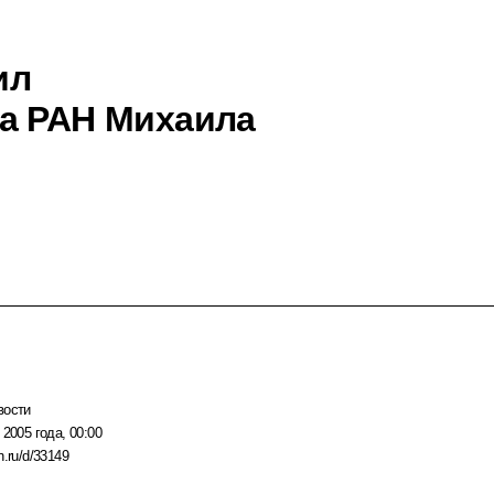
ил
ка РАН Михаила
вости
 2005 года, 00:00
n.ru/d/33149