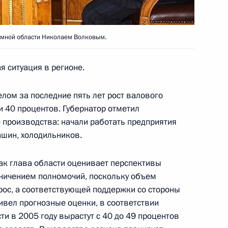
номной области Николаем Волковым.
радил орденом Дружбы
Республики Кристиана
 ситуация в регионе.
тие российско-французского
елом за последние пять лет рост валового
и 40 процентов. Губернатор отметил
 производства: начали работать предприятия
ашин, холодильников.
ика РАН лауреата
как глава области оценивает перспективы
ксея Маракушева с 80-летием
аничением полномочий, поскольку объем
ос, а соответствующей поддержки со стороны
ивел прогнозные оценки, в соответствии
и в 2005 году вырастут с 40 до 49 процентов