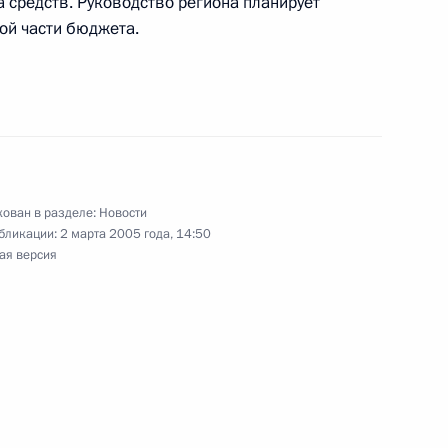
 средств. Руководство региона планирует
ка, директора НИИ
ой части бюджета.
РГУ, академика РАН
уроведа, критика, писателя
ован в разделе:
Новости
бликации:
2 марта 2005 года, 14:50
ая версия
 о выделении финансовых
да на социальную защиту