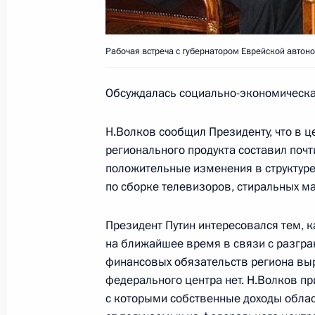
4 марта 2005 года, 15:10
Ново-Огарево
Рабочая встреча с губернатором Еврейской авто
Владимир Путин своим указом наг
председателя сената Французской 
Обсуждалась социально-экономическая
Понселе за большой вклад в разви
сотрудничества
Н.Волков сообщил Президенту, что в ц
регионального продукта составил почт
4 марта 2005 года, 11:00
положительные изменения в структуре
по сборке телевизоров, стиральных м
Владимир Путин поздравил академ
Президент Путин интересовался тем, 
Государственной премии СССР Але
на ближайшее время в связи с разгр
финансовых обязательств региона выр
4 марта 2005 года, 00:00
федерального центра нет. Н.Волков пр
с которыми собственные доходы област