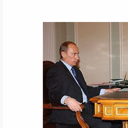
5 марта 2005 года, суббота
Владимир Путин провел совещание
Безопасности
5 марта 2005 года, 12:30
Ново-Огарево
Владимир Путин наградил писател
«За заслуги перед Отечеством» III с
5 марта 2005 года, 00:00
4 марта 2005 года, пятница
Владимир Путин встретился с Мини
Андреем Фурсенко