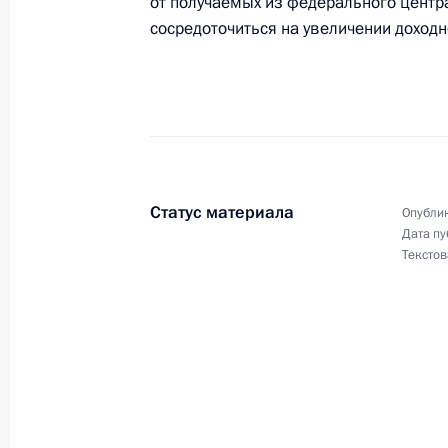
от получаемых из федерального центра
Президент поздравил ученого-хими
сосредоточиться на увеличении доходн
физической и органической химии 
Владимира Минкина с 70-летием
4 марта 2005 года, 00:00
Владимир Путин поздравил литерат
Статус материала
Опублик
Станислава Рассадина с 70-летием
Дата пу
Текстов
4 марта 2005 года, 00:00
Президент подписал распоряжение
средств из своего резервного фон
детей
4 марта 2005 года, 00:00