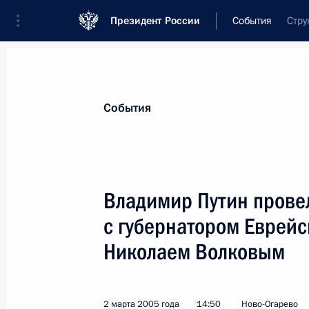
Президент России
События
Стру
Президент
Администрация
Государст
Новости
Стенограммы
Поездки
Те
События
Показа
Владимир Путин провел
с губернатором Еврейс
Владимир Путин встретился с жен
Николаем Волковым
8 марта 2005 года, 13:00
Москва, Кремль
2 марта 2005 года
14:50
Ново-Огарево