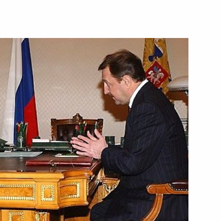
 с членами Совета
1
я Виктора Бокова орденом
тепени
стром образования и науки
1