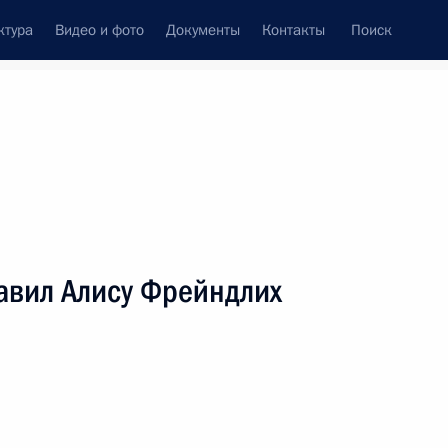
ктура
Видео и фото
Документы
Контакты
Поиск
венный Совет
Совет Безопасности
Комиссии и советы
леграммы
Сведения о Президенте
декабрь, 2004
ть следующие материалы
авил Алису Фрейндлих
р Путин и Хосе Луис
2
ния и ответили на вопросы
ь