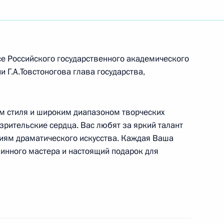
мле с Председателем
2
м Родригесом Сапатеро
е Российского государственного академического
ь
 Г.А.Товстоногова глава государства,
тором Томской области
1
м стиля и широким диапазоном творческих
ограммы замены льгот
зрительские сердца. Вас любят за яркий талант
циям драматического искусства. Каждая Ваша
длинного мастера и настоящий подарок для
ь
ром экономического развития
2
сы развития ипотеки