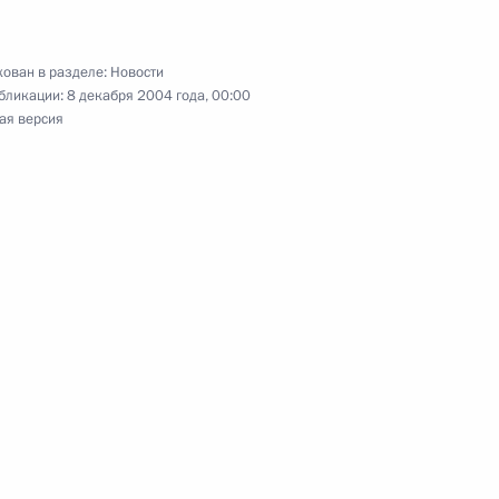
ь
ован в разделе:
Новости
бликации:
8 декабря 2004 года, 00:00
ра, хормейстера Виктора
ая версия
нта РАН А.Ф.Андреева с 65-
йского чемпиона,
велоспорту Виталия