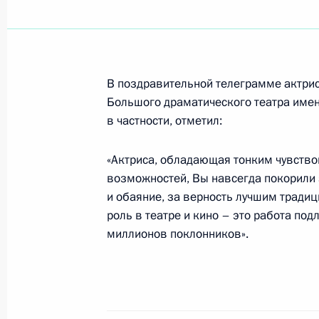
Президент России встретился в Кре
Правительства Испании Хосе Луисо
В поздравительной телеграмме актрис
10 декабря 2004 года, 14:30
Москва, Кремл
Большого драматического театра имени
в частности, отметил:
Владимир Путин обсудил с губерна
«Актриса, обладающая тонким чувство
Виктором Крессом реализацию пр
возможностей, Вы навсегда покорили 
денежными выплатами
и обаяние, за верность лучшим тради
роль в театре и кино – это работа по
10 декабря 2004 года, 14:00
Москва, Кремл
миллионов поклонников».
Владимир Путин обсудил с Минист
и торговли Германом Грефом вопро