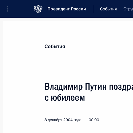
Президент России
События
Стру
Президент
Администрация
Государст
Новости
Стенограммы
Поездки
Те
События
Показа
Владимир Путин поздр
с юбилеем
По окончании переговоров Владими
Родригес Сапатеро сделали заявле
журналистов
8 декабря 2004 года
00:00
10 декабря 2004 года, 18:00
Москва, Кремл