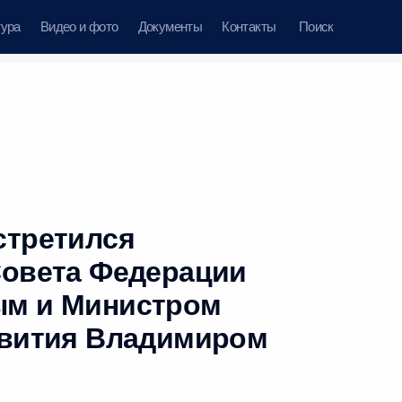
тура
Видео и фото
Документы
Контакты
Поиск
стретился
Совета Федерации
ым и Министром
звития Владимиром