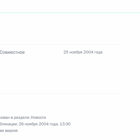
а и кино, народную артистку
Совместное
25 ноября 2004 года
оговоренность содействовать
1
ости на международном
ован в разделе:
Новости
бликации:
26 ноября 2004 года, 13:30
ая версия