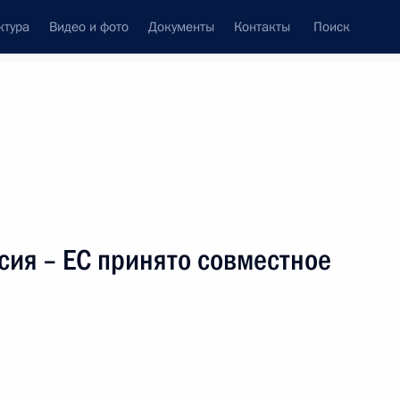
ктура
Видео и фото
Документы
Контакты
Поиск
венный Совет
Совет Безопасности
Комиссии и советы
леграммы
Сведения о Президенте
ноябрь, 2004
ть следующие материалы
сия – ЕС принято совместное
 с членами Совета
1