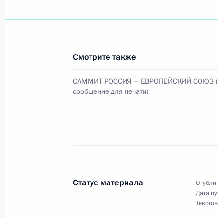
Президент поздравил актрису театр
России Галину Польских с юбилеем
Смотрите также
27 ноября 2004 года, 00:00
САММИТ РОССИЯ – ЕВРОПЕЙСКИЙ СОЮЗ (
сообщение для печати)
26 ноября 2004 года, пятница
Россия и Венесуэла подтвердили д
усилиям по поддержанию стабильн
рынке нефти
26 ноября 2004 года, 19:22
Статус материала
Опублик
Дата пу
Текстов