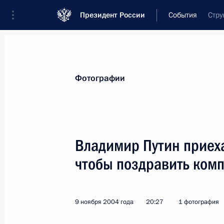
Президент России
События
Стру
Президент
Администрация
Государст
Новости
Стенограммы
Поездки
Те
Фотографии
Показа
Владимир Путин приеха
чтобы поздравить ком
Владимир Путин встретился с губе
края Александром Ткачевым
11 ноября 2004 года, 14:00
9 ноября 2004 года
20:27
1 фотография