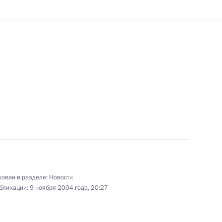
в Международный
ия в федеральном бюджете
 Карзая с его избранием
ован в разделе:
Новости
го Государства Афганистан
бликации:
9 ноября 2004 года, 20:27