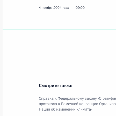
4 ноября 2004 года
Владимир Путин встретился с губе
09:00
области Эдуардом Росселем
5 ноября 2004 года, 14:45
Владимир Путин встретился с Мин
Ивановым
5 ноября 2004 года, 14:30
Смотрите также
Владимир Путин встретился с Мин
и энергетики Виктором Христенко
Справка к Федеральному закону «О ратифи
протокола к Рамочной конвенции Организ
5 ноября 2004 года, 14:00
Наций об изменении климата»