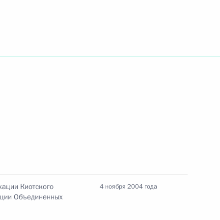
рнатором Свердловской
1
истром обороны Сергеем
1
истром промышленности
1
кации Киотского
4 ноября 2004 года
ации Объединенных