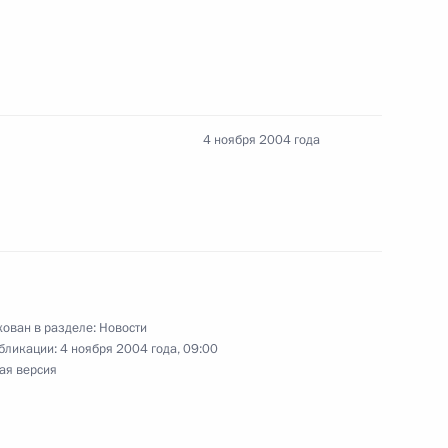
ов о награждении
дан России за достижения
4 ноября 2004 года
ив Архангельского
верситета с 75-летием со дня
ован в разделе:
Новости
бликации:
4 ноября 2004 года, 09:00
ая версия
ив и ветеранов ГУП
ием со дня основания