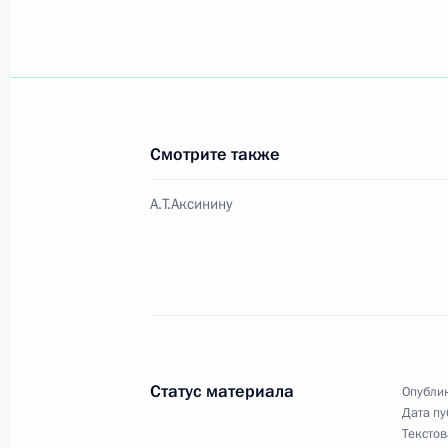
Владимир Путин встретился с губе
области Эдуардом Росселем
5 ноября 2004 года, 14:45
Смотрите также
Владимир Путин встретился с Мин
А.Т.Аксинину
Ивановым
5 ноября 2004 года, 14:30
Владимир Путин встретился с Мин
и энергетики Виктором Христенко
Статус материала
Опублик
5 ноября 2004 года, 14:00
Дата пу
Текстов