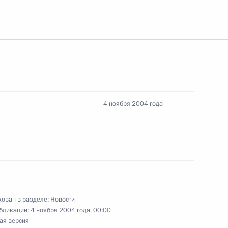
рнатором Свердловской
1
истром обороны Сергеем
1
4 ноября 2004 года
истром промышленности
1
ован в разделе:
Новости
бликации:
4 ноября 2004 года, 00:00
ая версия