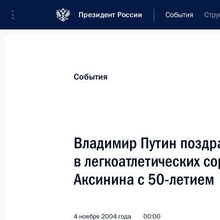
Президент России
События
Стру
Президент
Администрация
Государст
Новости
Стенограммы
Поездки
Те
События
Показа
Владимир Путин поздр
в легкоатлетических с
Владимир Путин направил приветств
на высшем уровне стран–членов «Г
Аксинина с 50-летием
5 ноября 2004 года, 15:00
4 ноября 2004 года
00:00