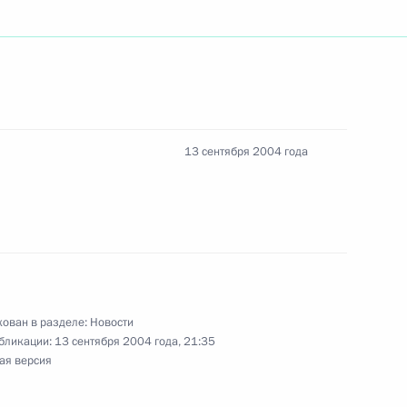
, химика, члена-
икой Отечественной войны
-летием со дня рождения
13 сентября 2004 года
омочным представителем
1
 округе Дмитрием Козаком
ован в разделе:
Новости
бликации:
13 сентября 2004 года, 21:35
ая версия
едателем Государственного
1
медали Магомедовым