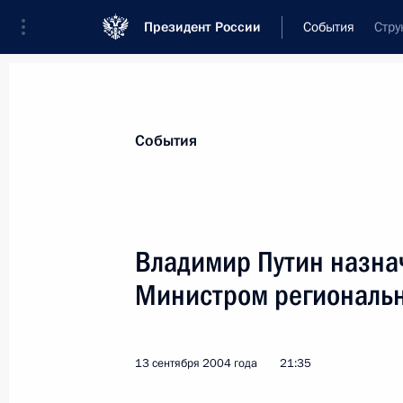
Президент России
События
Стру
Президент
Администрация
Государст
Новости
Стенограммы
Поездки
Те
События
Показа
Владимир Путин назна
Министром региональн
Владимир Путин поздравил российс
ха-Шана (новым годом)
15 сентября 2004 года, 00:00
13 сентября 2004 года
21:35