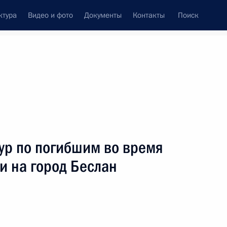
ктура
Видео и фото
Документы
Контакты
Поиск
аур по погибшим во время
и на город Беслан