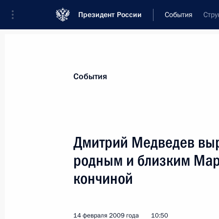
Президент России
События
Стру
Президент
Администрация
Государст
Новости
Стенограммы
Поездки
Те
События
Показа
Дмитрий Медведев вы
родным и близким Мар
14 февраля 2009 года, суббота
кончиной
Дмитрий Медведев поздравил музык
летием коллектива
14 февраля 2009 года, 17:00
14 февраля 2009 года
10:50