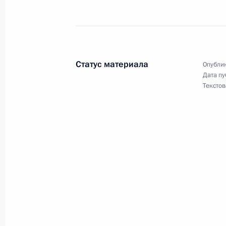
Дмитрий Медведев выразил собол
Маргариты Эскиной в связи с её к
Статус материала
Опублик
14 февраля 2009 года, 10:50
Дата пу
Текстов
Дмитрий Медведев внёс изменения
«Об образовании» и «О высшем и 
профессиональном образовании»
14 февраля 2009 года, 10:40
Дмитрий Медведев внёс изменение 
Российской Федерации