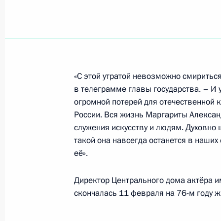
Дмитрий Медведев внёс изменения
кодекс Российской Федерации
14 февраля 2009 года, 16:30
«С этой утратой невозможно смириться,
в телеграмме главы государства. – И 
огромной потерей для отечественной 
Дмитрий Медведев внёс изменения
России. Вся жизнь Маргариты Алекса
законодательные акты Российской
служения искусству и людям. Духовно
с изменением порядка формирова
такой она навсегда останется в наших 
её».
14 февраля 2009 года, 15:00
Директор Центрального дома актёра и
скончалась 11 февраля на 76-м году 
Федеральный закон «О навигацион
14 февраля 2009 года, 14:30