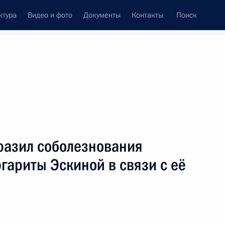
ктура
Видео и фото
Документы
Контакты
Поиск
венный Совет
Совет Безопасности
Комиссии и советы
леграммы
Сведения о Президенте
февраль, 2009
ть следующие материалы
разил соболезнования
гариты Эскиной в связи с её
антов группы «Любэ» с 20-