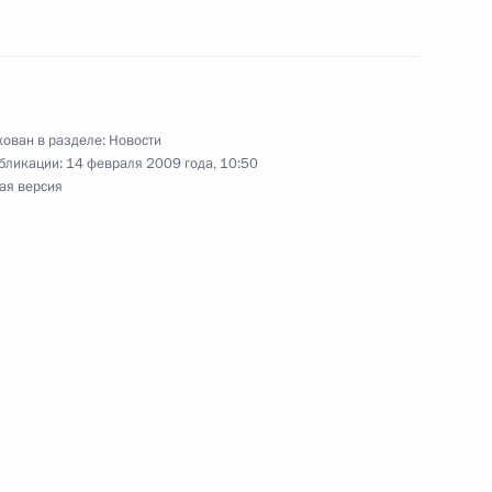
езнования родным и близким
ончиной
ован в разделе:
Новости
бликации:
14 февраля 2009 года, 10:50
ая версия
 в федеральные законы
послевузовском
в Уголовный кодекс