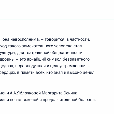
 в Уголовно-исполнительный
 она невосполнима, – говорится, в частности,
уход такого замечательного человека стал
культуры, для театральной общественности
 в отдельные
ндровны – это ярчайший символ беззаветного
 Федерации в связи
 щедрая, неравнодушная и целеустремленная –
ния Совета Федерации
сердцах, в памяти всех, кто знал и высоко ценил
мени А.А.Яблочковой Маргарита Эскина
жизни после тяжёлой и продолжительной болезни.
ной деятельности»