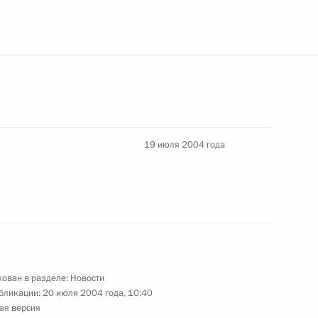
идентом компании «Коноко-
1
ай, Геленджик
19 июля 2004 года
ладимира Путина
Акаевым
ован в разделе:
Новости
бликации:
20 июля 2004 года, 10:40
ая версия