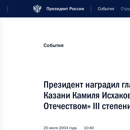
Президент России
События
Стру
Президент
Администрация
Государст
Новости
Стенограммы
Поездки
Те
События
Показа
Президент наградил г
Казани Камиля Исхаков
Владимир Путин поздравил трудово
«Ростсельмаш» с 75-летием со дня
Отечеством» III степен
23 июля 2004 года, 00:00
20 июля 2004 года
10:40