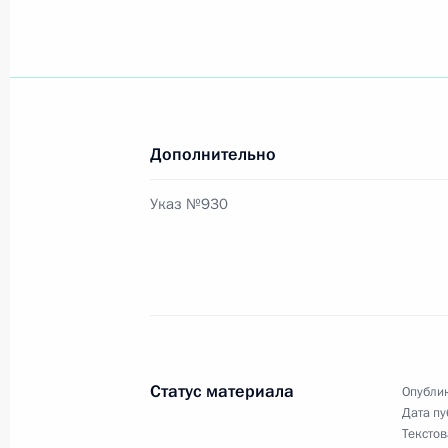
22 июля 2004 года, четверг
Владимир Путин встретился с през
Филлипс» Джимом Малвой
22 июля 2004 года, 20:00
Краснодарский Кр
Дополнительно
Указ №930
21 июля 2004 года, среда
Состоялся телефонный разговор В
с Президентом Киргизии Аскаром 
21 июля 2004 года, 15:30
Статус материала
Опублик
Дата пу
20 июля 2004 года, вторник
Текстов