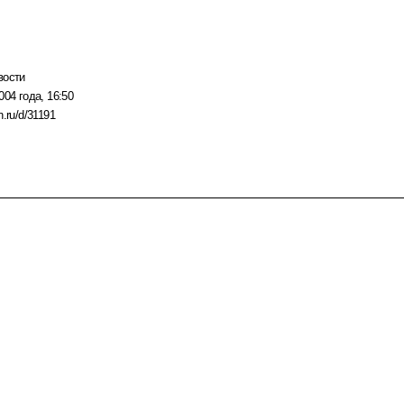
вости
004 года, 16:50
n.ru/d/31191