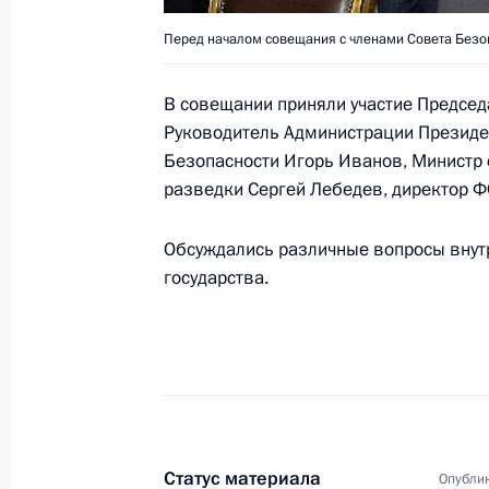
служб государств-участников СНГ
Перед началом совещания с членами Совета Безо
17 мая 2004 года, 11:15
В совещании приняли участие Председ
Руководитель Администрации Президе
За большой вклад в развитие отеч
Безопасности Игорь Иванов, Министр
Президент объявил благодарность 
разведки Сергей Лебедев, директор 
Центрального военного клиническ
Обсуждались различные вопросы внут
17 мая 2004 года, 00:00
государства.
Владимир Путин поздравил сотруд
точного машиностроения с 60-лети
17 мая 2004 года, 00:00
Статус материала
Опублик