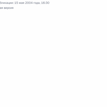
бликации:
15 мая 2004 года, 16:30
ая версия
онный коллектив, всех
ратурно-художественного
о дня основания издания
Украины Виктором Януковичем
1
 положительную работу
нию зоны свободной торговли