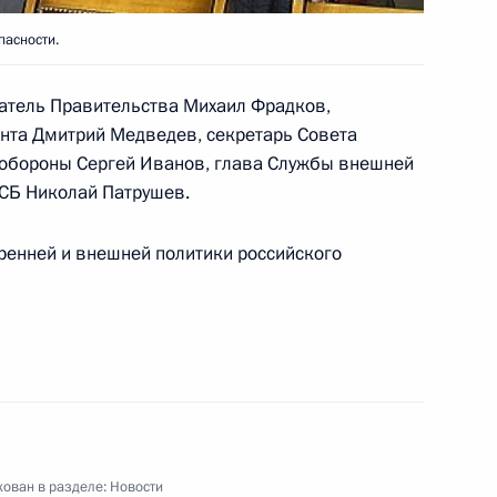
пасности.
атель Правительства Михаил Фрадков,
нта Дмитрий Медведев, секретарь Совета
ественной медицины
 обороны Сергей Иванов, глава Службы внешней
коллективу Второго
ФСБ Николай Патрушев.
ого госпиталя им.П.Мандрыка
ренней и внешней политики российского
ников Центрального НИИ
ем со дня его образования
ован в разделе:
Новости