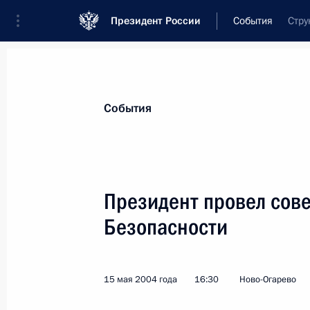
Президент России
События
Стру
Президент
Администрация
Государст
Новости
Стенограммы
Поездки
Те
События
Показа
Президент провел сов
Безопасности
17 мая 2004 года, понедельник
На совещании с членами Правитель
поручил уточнить приоритеты восс
15 мая 2004 года
16:30
Ново-Огарево
Республики и сосредоточить на ни