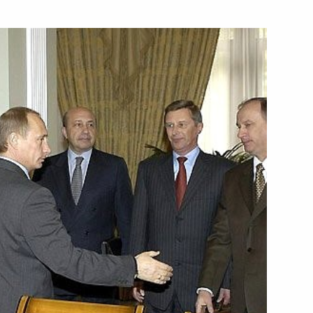
стром иностранных дел Ирана
1
нами Правительства
вие участникам XVI заседания
опасности и специальных