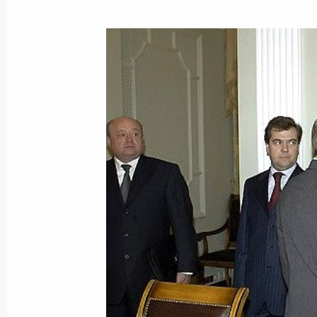
и финансовый ресурсы
17 мая 2004 года, 15:32
Владимир Путин встретился с мини
Камалем Харрази
17 мая 2004 года, 13:45
Москва, Кремль
Президент провел совещание с чле
17 мая 2004 года, 13:30
Москва, Кремль
Владимир Путин направил приветст
Совета руководителей органов без