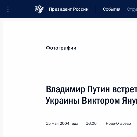
Президент России
События
Стру
Президент
Администрация
Государст
Новости
Стенограммы
Поездки
Те
Фотографии
Показа
Владимир Путин встре
Украины Виктором Яну
Президент назначил судей военных
18 мая 2004 года, 00:00
15 мая 2004 года
16:00
Ново-Огарево