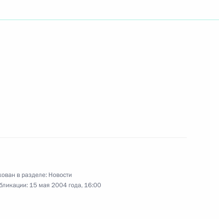
, директора НИИ скорой
член-корреспондента РАМН
-кибернетика, специалиста
и систем управления,
слава Емельянова с юбилеем
ован в разделе:
Новости
бликации:
15 мая 2004 года, 16:00
ства Президент В.Путин
1
тановления Чеченской