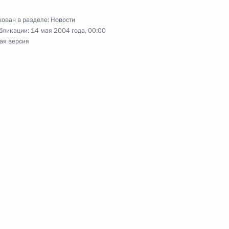
ован в разделе:
Новости
-кибернетика, специалиста
бликации:
14 мая 2004 года, 00:00
и систем управления,
ая версия
слава Емельянова с юбилеем
ства Президент В.Путин
1
тановления Чеченской
х административный