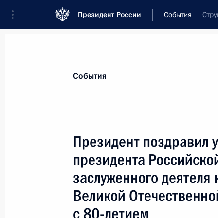
Президент России
События
Стру
Президент
Администрация
Государст
Новости
Стенограммы
Поездки
Те
События
Показа
Президент поздравил у
президента Российско
Президент наградил государствен
Федерации граждан Киргизской Ре
заслуженного деятеля 
18 мая 2004 года, 00:00
Великой Отечественно
с 80-летием