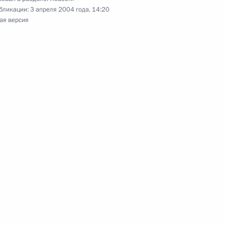
бликации:
3 апреля 2004 года, 14:20
ая версия
уководителем Федеральной
1
гу В.Зубковым
билизации на Ближнем
1
 Владимир Путин
ентом Йемена Али Абдаллой