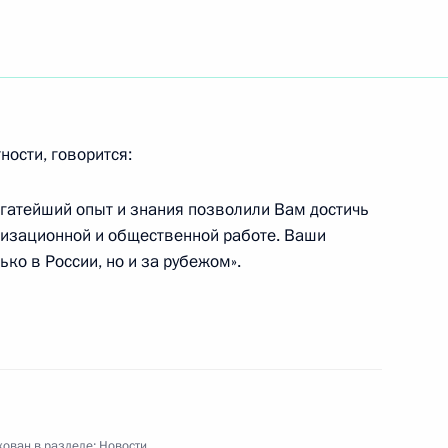
указом назначил Михаила
ссии
ности, говорится:
огатейший опыт и знания позволили Вам достичь
 Положение об Администрации
анизационной и общественной работе. Ваши
ько в России, но и за рубежом».
л президенту Ингушетии
ом 6 апреля было совершено
ован в разделе:
Новости