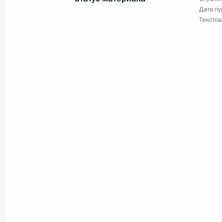
Дата пу
6 апреля 2004 года, 17:00
Текстов
Президент В.Путин встретился с р
службы по финансовому мониторин
6 апреля 2004 года, 16:45
Москва, Кремль
Россия готова способствовать ста
Востоке, заявил Президент России
на переговорах в Кремле с Презид
Салехом
6 апреля 2004 года, 14:00
Москва, Кремль