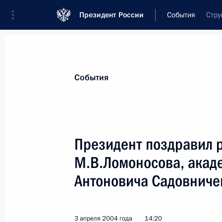
Президент России
События
Стру
Президент
Администрация
Государст
Новости
Стенограммы
Поездки
Те
События
Показа
Президент поздравил 
М.В.Ломоносова, акад
Президент В.Путин наградил деятел
государственными наградами и пр
Антоновича Садовниче
7 апреля 2004 года, 00:00
3 апреля 2004 года
14:20