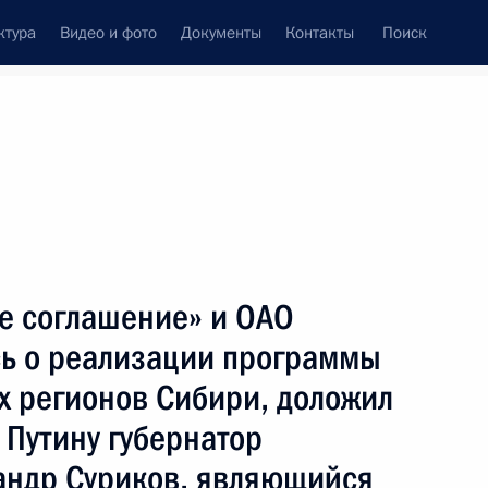
ктура
Видео и фото
Документы
Контакты
Поиск
венный Совет
Совет Безопасности
Комиссии и советы
леграммы
Сведения о Президенте
апрель, 2004
ть следующие материалы
е соглашение» и ОАО
сь о реализации программы
 и Президент Франции Жак
2
-конференцию
х регионов Сибири, доложил
Путину губернатор
сандр Суриков, являющийся