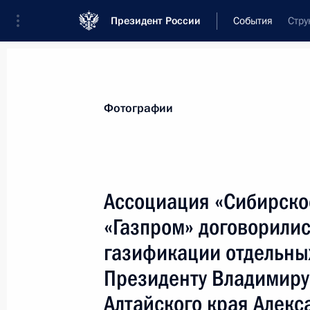
Президент России
События
Стру
Президент
Администрация
Государст
Новости
Стенограммы
Поездки
Те
Фотографии
Показа
Ассоциация «Сибирско
«Газпром» договорили
Президент России Владимир Путин
Ширак провели совместную пресс
газификации отдельны
3 апреля 2004 года, 19:50
Краснознаменск
Президенту Владимиру 
Алтайского края Алек