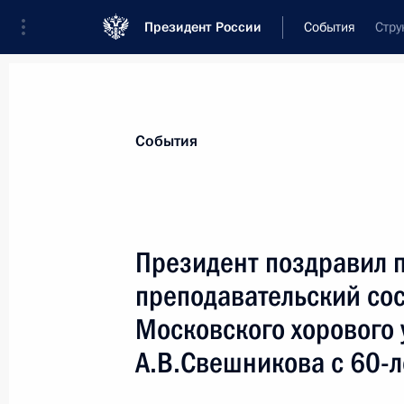
Президент России
События
Стру
Президент
Администрация
Государст
Новости
Стенограммы
Поездки
Те
События
Показа
Президент поздравил 
преподавательский сос
Президент В.Путин поздравил учен
РАМН, директора центрального Н
Московского хорового
России В.И.Покровского с 75-лети
А.В.Свешникова с 60-л
1 апреля 2004 года, 10:20