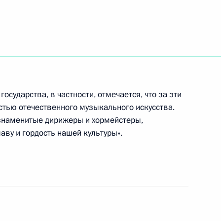
иста, солиста Московской
илармонии, народного
 с 60-летием
сударства, в частности, отмечается, что за эти
стью отечественного музыкального искусства.
на встрече с премьер-
 знаменитые дирижеры и хормейстеры,
1
овичем предложил проводить
ву и гордость нашей культуры».
и с участием президентов