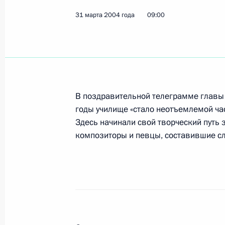
31 марта 2004 года
09:00
Президент В.Путин поздравил пиан
государственной академической ф
артиста СССР Владимира Крайнева
1 апреля 2004 года, 10:10
В поздравительной телеграмме главы го
годы училище «стало неотъемлемой ча
Президент России Владимир Путин 
Здесь начинали свой творческий путь
министром Украины Виктором Янук
композиторы и певцы, составившие сла
межправительственные консультаци
двух стран
1 апреля 2004 года, 00:00
31 марта 2004 года, среда