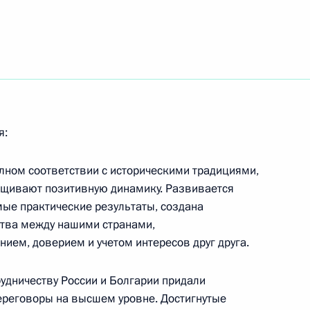
о назначении статс-
 труда и социального
оим официальным
 палатами Федерального
Факультативного протокола
я:
орм дискриминации
ральной Ассамблеей ООН 6
полном соответствии с историческими традициями,
 от имени России в Нью-Йорке
ащивают позитивную динамику. Развивается
мые практические результаты, создана
ства между нашими странами,
ем, доверием и учетом интересов друг друга.
дничеству России и Болгарии придали
переговоры на высшем уровне. Достигнутые
вил Михаила Фрадкова
1