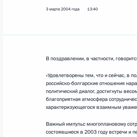
3 марта 2004 года
13:40
Президент подписал распоряжение 
секретаря — заместителя Министра
развития Галины Паршенцевой св
представителем при рассмотрении
Собрания вопроса о ратификации 
В поздравлении, в частности, говоритс
к Конвенции о ликвидации всех ф
в отношении женщин (принят Гене
«Удовлетворены тем, что и сейчас, в 
октября 1999 года), подписанного
российско-болгарские отношения нар
8 мая 2001 года
политический диалог, достигнуты весо
6 марта 2004 года, 11:00
благоприятная атмосфера сотрудниче
характеризующегося взаимным уважени
5 марта 2004 года, пятница
Важный импульс многоплановому сотру
состоявшиеся в 2003 году встречи и 
Президент Владимир Путин поздра