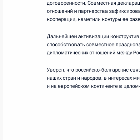
договоренности, Совместная деклара
с утверждением на должность Предс
отношений и партнерства зафиксирова
а также сообщил о подписании соо
кооперации, наметили контуры ее разв
5 марта 2004 года, 18:57
Дальнейшей активизации конструктивн
способствовать совместное празднова
дипломатических отношений между Рос
Владимир Путин провел встречу с 
которой поздравил нового Председ
Уверен, что российско-болгарские свя
с утверждением на должность
наших стран и народов, в интересах м
5 марта 2004 года, 17:20
Ново-Огарево
и на европейском континенте в целом»
Президент Владимир Путин подписа
Михаила Фрадкова Председателем 
5 марта 2004 года, 17:00