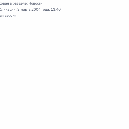
ован в разделе:
Новости
бликации:
3 марта 2004 года, 13:40
ая версия
о в области информационных
тителя директора ФГУП «НИИ
тием
стречу с исполняющим
1
озяйства Алексеем Гордеевым
 Президенту Республики