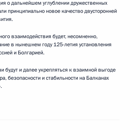
ция о дальнейшем углублении дружественных
едателя Правительства,
ли принципиально новое качество двусторонней
тветствующего указа
ития.
ого взаимодействия будет, несомненно,
ние в нынешнем году 125-летия установления
сией и Болгарией.
Михаилом Фрадковым, в ходе
1
ателя Правительства
зи будут и далее укрепляться к взаимной выгоде
ира, безопасности и стабильности на Балканах
.
л указ о назначении
Правительства России