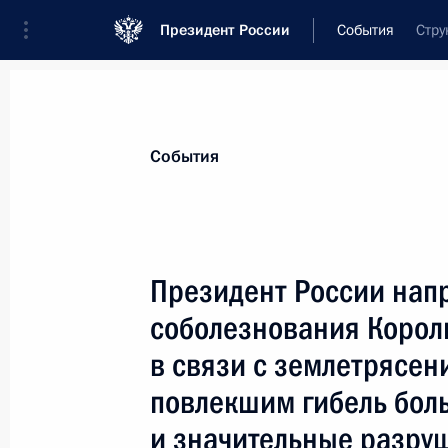
Президент России
События
Стру
Президент
Администрация
Государст
Новости
Стенограммы
Поездки
Те
События
Показа
Президент России нап
соболезнования Корол
Президент Владимир Путин поздрав
академика РАН Виктора Ефимовича
в связи с землетрясен
26 февраля 2004 года, 00:00
повлекшим гибель бол
и значительные разру