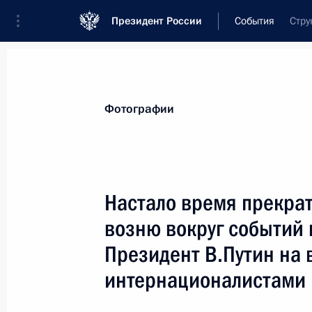
Президент России
События
Стру
Президент
Администрация
Государст
Новости
Стенограммы
Поездки
Те
Фотографии
Показа
Настало время прекрат
возню вокруг событий 
Президент направил послание учас
собрания, посвященного десятилет
Президент В.Путин на 
21 февраля 2004 года, 17:30
интернационалистами