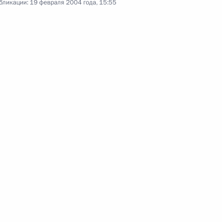
бликации:
19 февраля 2004 года, 15:55
л соболезнования Владимиру
дной артистки СССР, ректора
емии хореографии Софьи
рисуждении премий
 искусства 2003 года