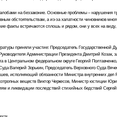
лобами на беззаконие. Основные проблемы – нарушения тр
тивным обстоятельствам, а из‑за халатности чиновников мно
акие факты встречаются сплошь и рядом, они у всех на вид
уратуры приняли участие: Председатель Государственной 
Руководителя Администрации Президента Дмитрий Козак, з
а в Центральном федеральном округе Георгий Полтавченко,
 Суда Валерий Зорькин, Председатель Верховного Суда Вяч
шев, исполняющий обязанности Министра внутренних дел Р
ихотропных веществ Виктор Черкесов, Министр юстиции Юр
иям и ликвидации последствий стихийных бедствий Сергей
вости