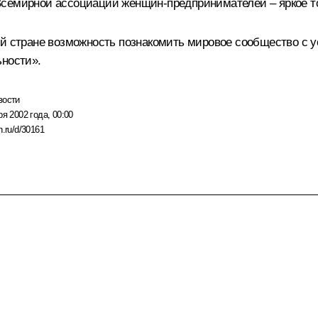
Всемирной ассоциации женщин-предпринимателей – яркое т
ей стране возможность познакомить мировое сообщество с у
ьности».
вости
ря 2002 года, 00:00
n.ru/d/30161