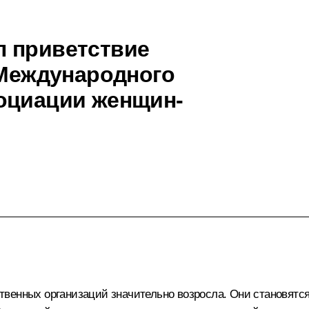
л приветствие
 Международного
оциации женщин-
твенных организаций значительно возросла. Они становятс