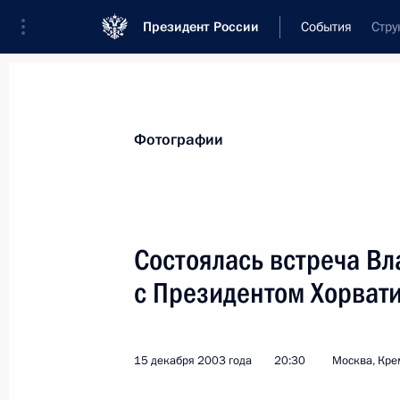
Президент России
События
Стру
Президент
Администрация
Государст
Новости
Стенограммы
Поездки
Те
Фотографии
Показа
Состоялась встреча В
с Президентом Хорват
Владимир Путин провел встречу с 
Берлом Лазаром и вице-президент
общин России Александром Бород
15 декабря 2003 года
20:30
Москва, Кре
19 декабря 2003 года, 15:30
Москва, Кремл