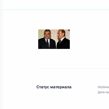
Владимир Путин провел встречу с 
общественных организаций инвал
19 декабря 2003 года, 14:30
Москва, Кремл
Президент России своим Указом за
отечественного искусства наградил
Леонида Броневого орденом «За зас
степени
19 декабря 2003 года, 00:00
Статус материала
Опублик
Дата пу
Президент России направил привет
женщин-предпринимателей России,