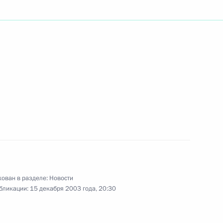
представителями
3
идов
ь
 большой вклад в развитие
 артиста театра «Ленком»
луги перед Отечеством» III
ован в разделе:
Новости
бликации:
15 декабря 2003 года, 20:30
ствие участникам II Форума
 Казахстана и Украины