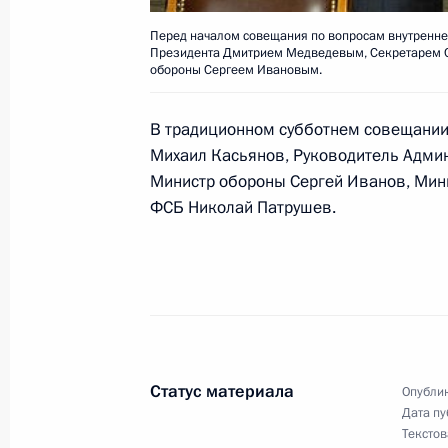
проходившей в бакинском дворце «
Перед началом совещания по вопросам внутренне
российского государства заявил, ч
Президента Дмитрием Медведевым, Секретарем 
кончину Г.Алиева, с которым сложи
обороны Сергеем Ивановым.
отношения
В традиционном субботнем совещании
15 декабря 2003 года, 16:51
Михаил Касьянов, Руководитель Адми
Министр обороны Сергей Иванов, Мини
ФСБ Николай Патрушев.
Владимир Путин провел краткие вс
Грузии, Казахстана и Украины
15 декабря 2003 года, 14:00
Баку
Владимир Путин встретился с Пре
Статус материала
Опублик
Ильхамом Алиевым
Дата пу
Текстов
15 декабря 2003 года, 13:20
Баку