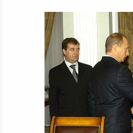
15 декабря 2003 года, понедельни
Состоялась встреча Владимира Пут
Степаном Месичем
15 декабря 2003 года, 20:30
Москва, Кремл
Владимир Путин провел совещание
15 декабря 2003 года, 19:20
Москва, Кремл
Президент России Владимир Путин 
Президентом Азербайджана Гейдар
гробу венок из бордовых роз. Пос