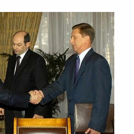
к
ина с Президентом Хорватии
1
ь
 с членами Правительства
1
ь
простился с бывшим
1
ом Алиевым, возложив к его
ле церемонии прощания,