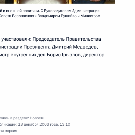
Республика», глава
й и внешней политики. С Руководителем Администрации
то глубоко переживает
Совета Безопасности Владимиром Рушайло и Министром
лись теплые личные
 участвовали: Председатель Правительства
нистрации Президента Дмитрий Медведев,
стр внутренних дел Борис Грызлов, директор
тречи с руководителями
3
зидентом Азербайджана
1
ован в разделе:
Новости
бликации:
13 декабря 2003 года, 13:10
ая версия