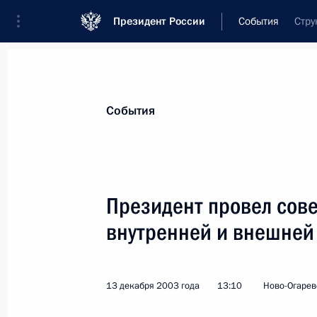
Президент России
События
Стру
Президент
Администрация
Государст
Новости
Стенограммы
Поездки
Те
События
Показа
Президент провел сов
внутренней и внешней
Президент России направил привет
участникам встречи Глав государс
в Монтевидео (Уругвай)
13 декабря 2003 года
13:10
Ново-Огарев
16 декабря 2003 года, 00:00