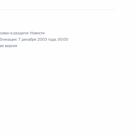
ован в разделе:
Новости
альный закон «О внесении
бликации:
7 декабря 2003 года, 00:00
о закона «О введении
ая версия
ссийской Федерации»
альный закон «О внесении
 Бюджетного кодекса