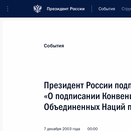
Президент России
События
Стру
Президент
Администрация
Государст
Новости
Стенограммы
Поездки
Те
События
Показа
Президент России под
«О подписании Конвен
Владимир Путин провел встречу с 
Президенте России по правам чел
Объединенных Наций п
8 декабря 2003 года, 16:30
Москва, Кремль
7 декабря 2003 года
00:00