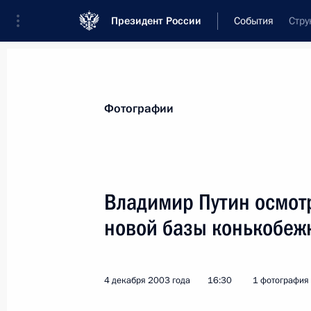
Президент России
События
Стру
Президент
Администрация
Государст
Новости
Стенограммы
Поездки
Те
Фотографии
Показа
Владимир Путин осмот
новой базы конькобежн
Президент России подписал Федер
Федерального фонда обязательног
на 2004 год»
4 декабря 2003 года
16:30
1 фотография
7 декабря 2003 года, 00:00