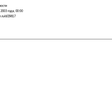
вости
 2003 года, 00:00
n.ru/d/29817