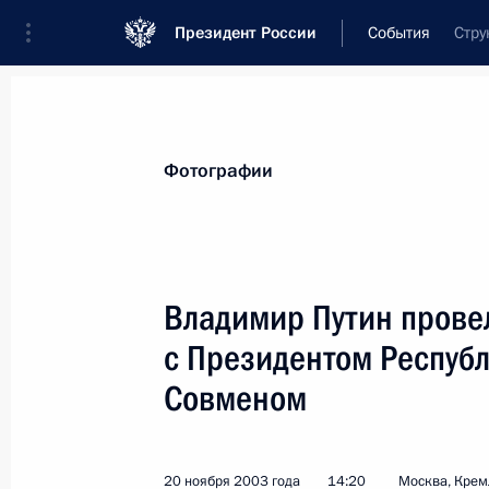
Президент России
События
Стру
Президент
Администрация
Государст
Новости
Стенограммы
Поездки
Те
Фотографии
Показа
Владимир Путин провел
с Президентом Респуб
Владимир Путин провел заседание 
и искусству при Президенте России
Совменом
25 ноября 2003 года, 14:00
Москва, Кремль
20 ноября 2003 года
14:20
Москва, Крем