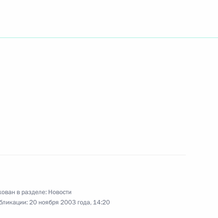
 членам 20-миллионной
язи с праздником Ураза-
ства Президент В.Путин
1
онноизбранное руководство
овить вековые традиции
 для российской политики
целей и быть не может,
ован в разделе:
Новости
бликации:
20 ноября 2003 года, 14:20