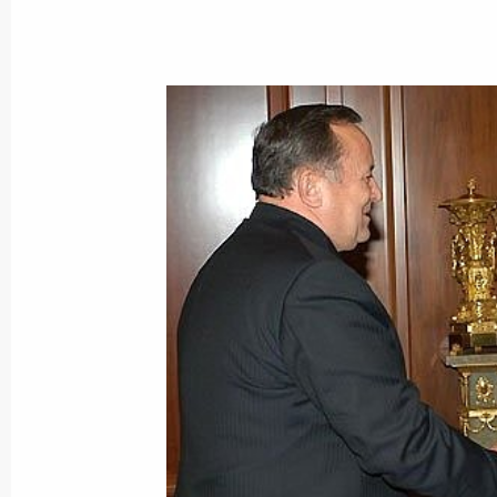
Владимир Путин направил приветст
Государственного музея Востока по
основания
30 октября 2003 года, 00:00
29 октября 2003 года, среда
Состоялась встреча Владимира Пут
Федерации Сергеем Мироновым
29 октября 2003 года, 20:10
Москва, Кремл
Владимир Путин провел рабочую вс