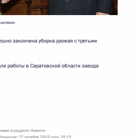
вым
ь
яцковым.
пешно закончена уборка урожая с третьим
Государственного совета
1
й инфраструктуры
ь
ле работы в Саратовской области завода
альный закон «О внесении
го закона «Об адвокатской
ийской Федерации»
ован в разделе:
Новости
бликации:
27 октября 2003 года, 20:15