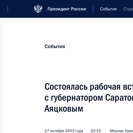
Президент России
События
Стру
Президент
Администрация
Государст
Новости
Стенограммы
Поездки
Те
События
Показа
Состоялась рабочая в
с губернатором Сарат
Президент России направил приветс
Российского конгресса «Реабилит
Аяцковым
Российской Федерации»
30 октября 2003 года, 00:00
27 октября 2003 года
20:15
Москва, Кре