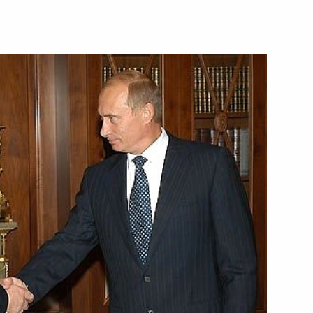
вие сотрудникам
 случаю 85-летия со дня его
ина с Председателем Совета
1
ь
тречу с Председателем
1