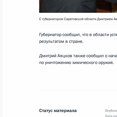
Правительства Михаилом Касьяно
29 октября 2003 года, 15:10
Москва, Кремл
С губернатором Саратовской области Дмитрием А
Губернатор сообщил, что в области ус
Владимир Путин провел заседание 
результатом в стране.
по вопросам развития транспортно
29 октября 2003 года, 12:30
Москва, Кремл
Дмитрий Аяцков также сообщил о нача
по уничтожению химического оружия.
Президент России подписал Федер
изменения в статью 26 Федерально
деятельности и адвокатуре в Росс
29 октября 2003 года, 00:00
Статус материала
Опублик
Дата пу