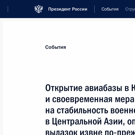
Президент России
События
Стру
Президент
Администрация
Государст
Новости
Стенограммы
Поездки
Те
События
Показа
Открытие авиабазы в 
и своевременная мера,
Президент России проинформирова
«Западная» в Ростовской области, 
на стабильность военн
шахтеров
в Центральной Азии, о
24 октября 2003 года, 09:00
вылазок извне по‑пре