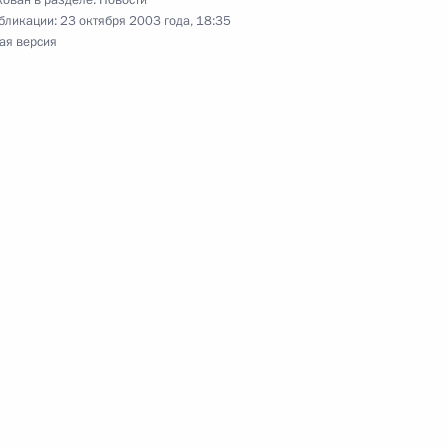
бликации:
23 октября 2003 года, 18:35
ая версия
 состоялся телефонный
краины Владимира Путина
ствие организаторам,
 форума-2003»
 гостями Короля Таиланда
4