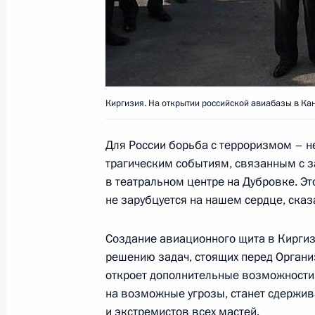
в октябре прошлого года
23 октября 2003 года, 19:10
Москва
Открытие авиабазы в Канте – необ
Киргизия. На открытии российской авиабазы в Ка
мера, поскольку, несмотря на стаб
политической обстановки в Центра
Для России борьба с терроризмом – не 
террористических вылазок извне п
трагическим событиям, связанным с 
в театральном центре на Дубровке. Эт
23 октября 2003 года, 18:35
не зарубцуется на нашем сердце, сказ
Создание авиационного щита в Кирги
Президент России провел пресс-ко
решению задач, стоящих перед Органи
подвел итоги своего визита в Кирг
откроет дополнительные возможности 
23 октября 2003 года, 12:30
Бишкек
на возможные угрозы, станет сдержи
и экстремистов всех мастей.