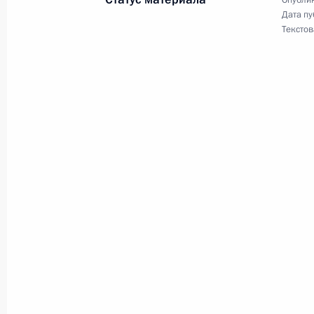
Дата пу
Текстов
По инициативе украинской стороны
разговор президентов России и У
и Леонида Кучмы
23 октября 2003 года, 01:00
Президент России направил привет
участникам и гостям «Российского
23 октября 2003 года, 00:00
22 октября 2003 года, среда
Владимир и Людмила Путины стали