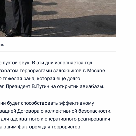
ходимая и своевременная
1
нте
ильность военно-
льной Азии, опасность
пустой звук. В эти дни исполняется год
о‑прежнему остается
захватом террористами заложников в Москве
о тяжелая рана, которая еще долго
ал Президент В.Путин на открытии авиабазы.
зии будет способствовать эффективному
нференцию, на которой
зацией Договора о коллективной безопасности,
изию
для адекватного и оперативного реагирования
вающим фактором для террористов