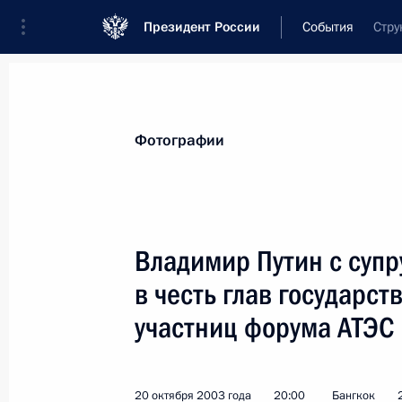
Президент России
События
Стру
Президент
Администрация
Государст
Новости
Стенограммы
Поездки
Те
Фотографии
Показа
Владимир Путин с супр
в честь глав государст
По итогам саммита АТЭС Владимир 
российских журналистов
участниц форума АТЭС
21 октября 2003 года, 13:50
Бангкок
20 октября 2003 года
20:00
Бангкок