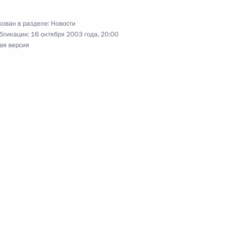
ла-Лумпур
ован в разделе:
Новости
бликации:
16 октября 2003 года, 20:00
ая версия
льхама Алиева с победой
ана
ы российских журналистов
1
раджайя
, Президент Франции Жак
 Герхард Шредер в ходе
говора согласовали свои