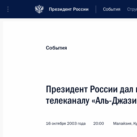
Президент России
События
Стру
Президент
Администрация
Государст
Новости
Стенограммы
Поездки
Те
События
Показа
Президент России дал
телеканалу «Аль-Джаз
Владимир Путин поздравил со 100-
выдающегося российского хирурга,
заслуженного деятеля науки РСФС
16 октября 2003 года
20:00
Малайзия, К
17 октября 2003 года, 00:00