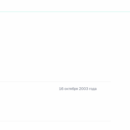
летием со дня образования
тина «Россия – АТЭС:
ества»
16 октября 2003 года
тарскому телеканалу «Аль-