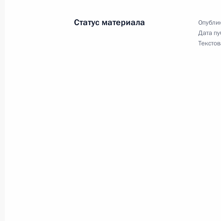
16 октября 2003 года, 20:00
Малайзия, Куа
Статус материала
Опублик
Дата пу
Текстов
Владимир Путин лично поздравил И
на выборах Президента Азербайдж
16 октября 2003 года, 19:30
Владимир Путин ответил на вопрос
16 октября 2003 года, 15:30
Малайзия, Пут
Президент России Владимир Путин
Ширак и Федеральный канцлер ФРГ
продолжительного телефонного раз