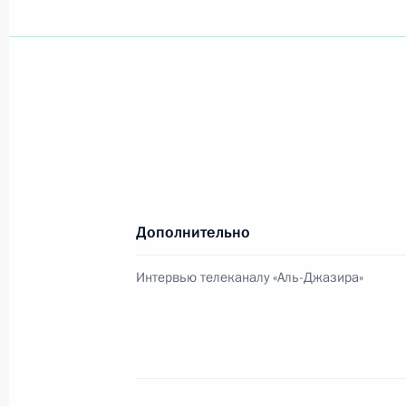
Президент России поздравил с 65-
Хабаровского края его жителей
17 октября 2003 года, 00:00
Опубликована статья Владимира Пу
Проблемы и перспективы сотруднич
Дополнительно
17 октября 2003 года, 00:00
Интервью телеканалу «Аль-Джазира»
16 октября 2003 года, четверг
Президент России дал интервью ка
Джазира»