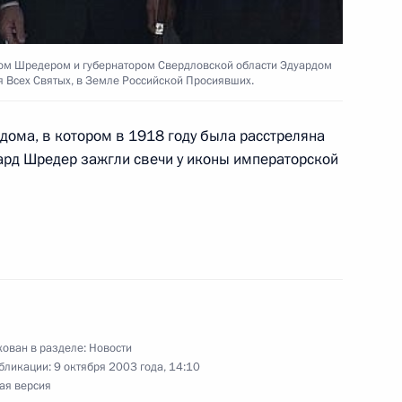
6
м Шредером и губернатором Свердловской области Эдуардом
я Всех Святых, в Земле Российской Просиявших.
дома, в котором в 1918 году была расстреляна
хард Шредер зажгли свечи у иконы императорской
твенные награды деятелям
6
ования, военным
ь
ктив телекомпании НТВ с 10-
ир
ован в разделе:
Новости
бликации:
9 октября 2003 года, 14:10
ая версия