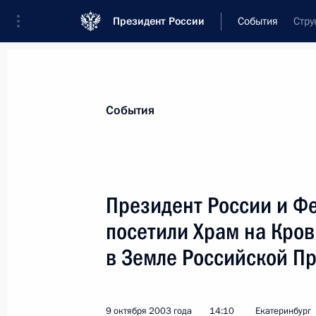
Президент России
События
Стру
Президент
Администрация
Государст
Новости
Стенограммы
Поездки
Те
События
Показа
Президент России и Ф
посетили Храм на Кров
11 октября 2003 года, суббота
в Земле Российской П
Владимир Путин провел совещание
и внешней политики государства
11 октября 2003 года, 13:20
Ново-Огарево
9 октября 2003 года
14:10
Екатеринбург