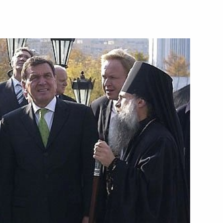
 награждении художественного
ственного театра «Ленком»
и перед Отечеством» II
звитие театрального
главой Кабардино-Балкарии
1