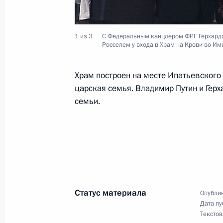
Вручение государственных наград
1 из 3
С Федеральным канцлером ФРГ Герхардо
Росселем у входа в Храм на Крови во Им
10 октября 2003 года, 18:35
Храм построен на месте Ипатьевского 
царская семья. Владимир Путин и Гер
Президент России вручил государс
семьи.
науки, культуры, искусства, образ
10 октября 2003 года, 18:20
Москва, Кремл
Президент России поздравил колле
летием со дня первого выхода в эф
Статус материала
Опублик
10 октября 2003 года, 00:00
Дата пу
Текстов