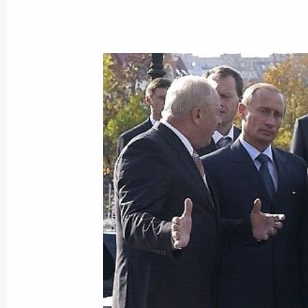
Президент России подписал указ о
руководителя Московского государ
Марка Захарова орденом «За заслуг
степени за выдающийся вклад в ра
искусства
11 октября 2003 года, 00:00
10 октября 2003 года, пятница
Владимир Путин провел встречу с 
Валерием Коковым
10 октября 2003 года, 21:00
Ново-Огарево