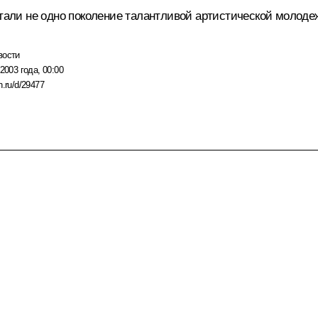
итали не одно поколение талантливой артистической молоде
вости
2003 года, 00:00
n.ru/d/29477