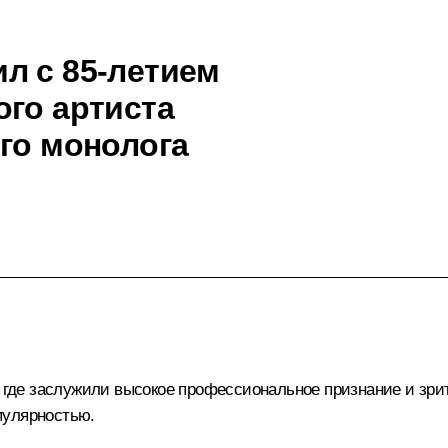
л с 85-летием
ого артиста
ого монолога
е, где заслужили высокое профессиональное признание и зр
пулярностью.