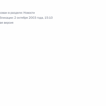
ован в разделе:
Новости
бликации:
2 октября 2003 года, 15:10
ая версия
в заседании Всемирного
1
альному президенту
я Йоханнесу Рау
харду Шредеру поздравление
а – Дня германского