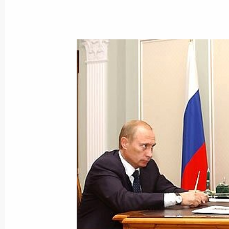
3 октября 2003 года, пятница
На совещании по проблемам агро
прошедшем в Краснодарском крае,
отметил изменения к лучшему в от
хозяйстве
3 октября 2003 года, 20:48
Президент России принял участие 
агропромышленного комплекса
3 октября 2003 года, 19:30
Краснодарский К
В поселке Октябрьском Владимир П