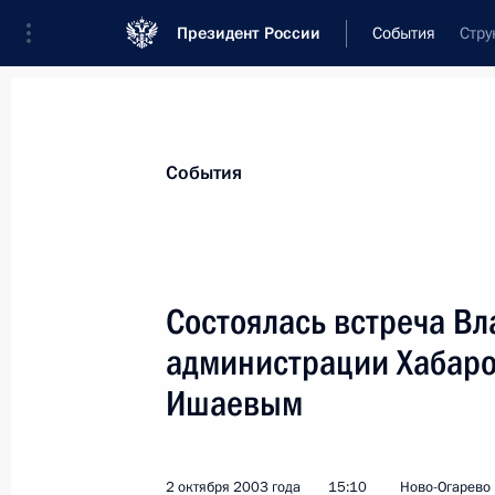
Президент России
События
Стру
Президент
Администрация
Государст
Новости
Стенограммы
Поездки
Те
События
Показа
Состоялась встреча Вл
администрации Хабаро
Владимир Путин направил приветст
го Конгресса Всемирного боксерск
Ишаевым
4 октября 2003 года, 00:00
2 октября 2003 года
15:10
Ново-Огарево