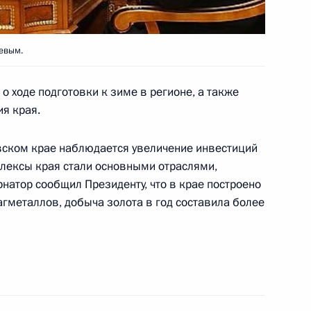
ортивный манеж
Край
евым.
 ходе подготовки к зиме в регионе, а также
ское хозяйство
1
ия края.
Край, Поселок Рисоопытный
вском крае наблюдается увеличение инвестиций
плексы края стали основными отраслями,
натор сообщил Президенту, что в крае построено
ранами Великой
4
агметаллов, добыча золота в год составила более
елями кубанского казачества
ственном собрании,
1