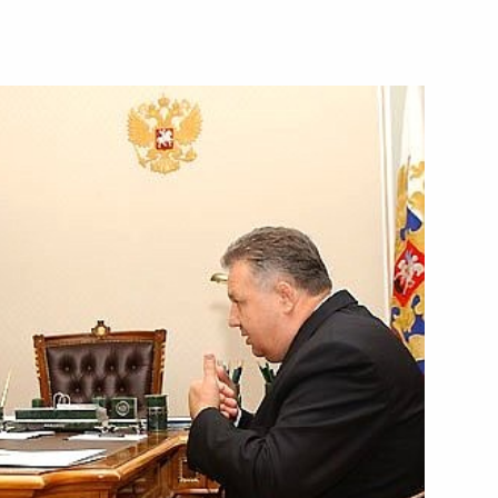
промышленного комплекса,
1
 Президент Владимир Путин
ечественном сельском
в совещании по проблемам
1
рай, Поселок Октябрьский
утин посетил выставку