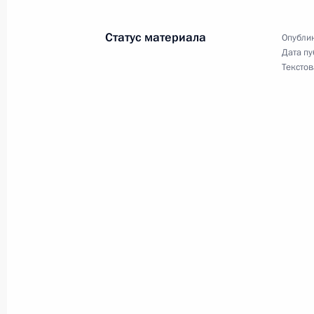
3 октября 2003 года, 15:00
Краснодар
Статус материала
Опублик
Дата пу
Текстов
Президент России принял участие 
экономического форума
3 октября 2003 года, 11:00
Москва
Президент России направил Федер
Федеративной Республики Германи
и Федеральному канцлеру ФРГ Гер
по случаю национального праздник
единства
3 октября 2003 года, 00:00