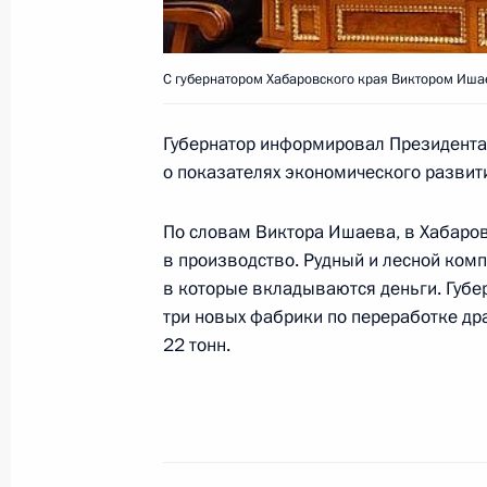
винной продукции края и конносп
3 октября 2003 года, 17:30
Краснодарский 
С губернатором Хабаровского края Виктором Иша
Губернатор информировал Президента о
Владимир Путин посетил рисоводче
о показателях экономического развит
3 октября 2003 года, 16:40
Краснодарский, 
По словам Виктора Ишаева, в Хабаро
в производство. Рудный и лесной ком
в которые вкладываются деньги. Губер
Владимир Путин встретился с вете
три новых фабрики по переработке др
Отечественной войны и представит
22 тонн.
3 октября 2003 года, 15:40
Краснодар
Владимир Путин выступил на торже
посвященном Дню учителя