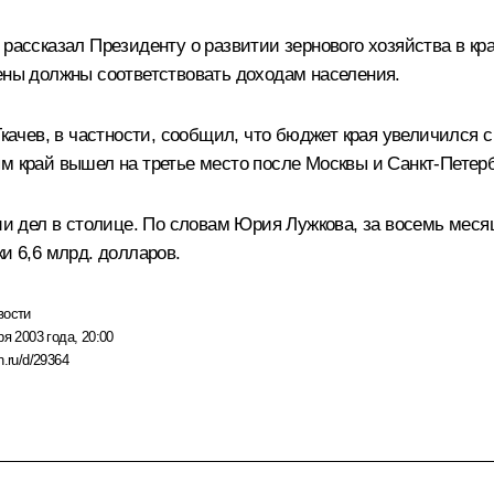
 рассказал Президенту о развитии зернового хозяйства в кр
цены должны соответствовать доходам населения.
Ткачев, в частности, сообщил, что бюджет края увеличился с
м край вышел на третье место после Москвы и Санкт-Петерб
дел в столице. По словам Юрия Лужкова, за восемь месяц
и 6,6 млрд. долларов.
вости
ря 2003 года, 20:00
n.ru/d/29364