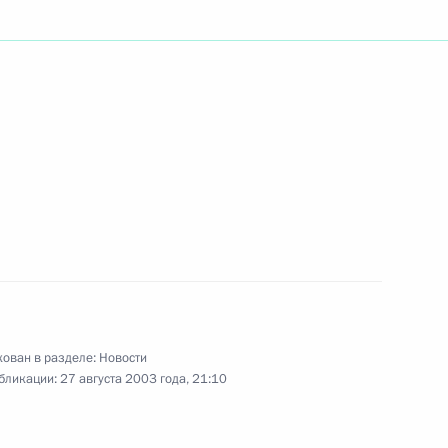
ержки российско-итальянских
1
ть упрощение визовых
граждан, сказал Президент
елем Совета министров
Совета министров Италии
оров приняли совместное
ован в разделе:
Новости
бликации:
27 августа 2003 года, 21:10
о-Ротондо