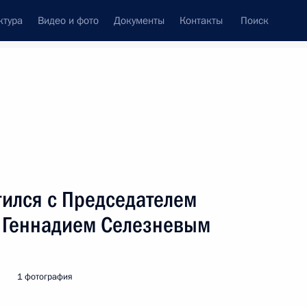
ктура
Видео и фото
Документы
Контакты
Поиск
венный Совет
Совет Безопасности
Комиссии и советы
леграммы
Сведения о Президенте
август, 2003
ть следующие материалы
тился с Председателем
 Геннадием Селезневым
они встретились с деятелями
1
1 фотография
о-Ротондо