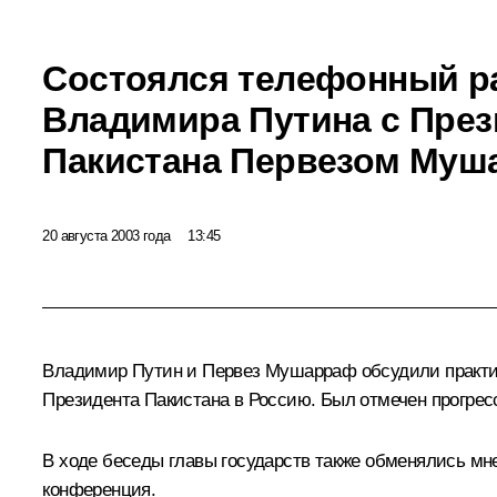
Состоялся телефонный р
Владимира Путина с Пре
Пакистана Первезом Му
20 августа 2003 года
13:45
Владимир Путин и Первез Мушарраф обсудили практиче
Президента Пакистана в Россию. Был отмечен прогресс
В ходе беседы главы государств также обменялись м
конференция.