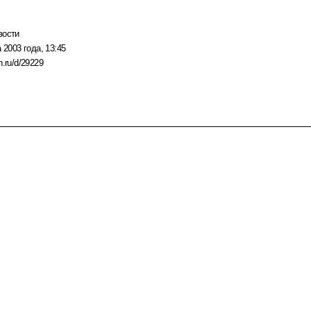
вости
 2003 года, 13:45
n.ru/d/29229