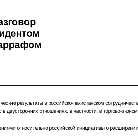
азговор
зидентом
шаррафом
ские результаты в российско-пакистанском сотрудничестве
 в двусторонних отношениях, в частности, в торгово-эконо
нениями относительно российской инициативы о расширени